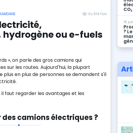
éle
CO₂
URAMDANE
Vu 614 fois
lectricité,
16 ju
Prod
? Le
 hydrogène ou e-fuels
mar
gén
rds », on parle des gros camions qui
 sur les routes. Aujourd'hui, la plupart
Art
de plus en plus de personnes se demandent s'il
ctricité.
il faut regarder les avantages et les
r des camions électriques ?