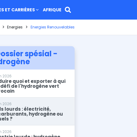
ES ET CARRIÈRES
AFRIQUE
Energies
Energies Renouvelables
ossier spésial -
drogène
in 2026
uire quoi et exporter à qui
 défi de l'hydrogène vert
ocain
in 2026
s lourds : électricité,
carburants, hydrogène ou
uels ?
in 2026
ustrie lourde : hydrogène,