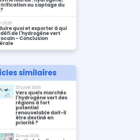
ctrification ou captage du
 ?
in 2026
uire quoi et exporter à qui
 défi de l'hydrogène vert
ocain - Conclusion
érale
icles similaires
22 juillet 2026
Vers quels marchés
l'hydrogène vert des
régions à fort
potentiel
renouvelable doit-il
être destiné en
priorité ?
22 mai 2026