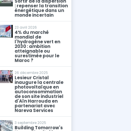
Sortir de la dispersion
: repenser la transition
énergétique dans un
monde incertain
23 avril 2026
4% du marché
mondial de
l'hydrogène vert en
2030 : ambition
atteignable ou
surestimée pour le
Maroc ?
26 décembre 2025
Lesieur Cristal
inaugure la centrale
photovoltaïque en
autoconsommation
de son site industriel
d'Aïn Harrouda en
partenariat avec
Nareva Services
3 septembre 2025
Building Tomorrow's