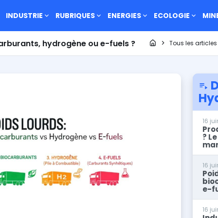
INDUSTRIE
RUBRIQUES
ENERGIES
ECOLOGIE
MIN
Page d'accueil
ocarburants, hydrogène ou e-fuels ?
Tous les articles
D
Hy
16 ju
Prod
? Le
mar
16 ju
Poid
bio
e-f
16 ju
Ind