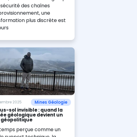
 sécurité des chaînes
provisionnement, une
formation plus discrète est
ours
Mines Géologie
cembre 2025
us-sol invisible : quand la
ée géologique devient un
f géopolitique
temps perçue comme un
e support technique, la