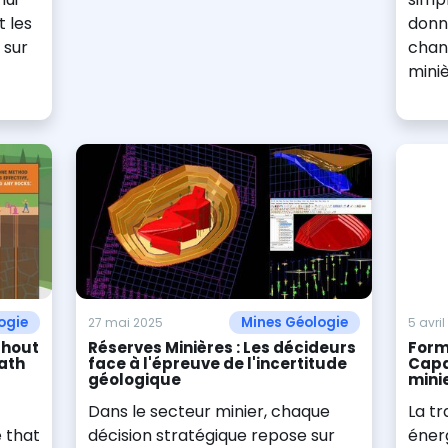
t les
donn
 sur
chang
mini
ogie
Mines Géologie
27 mai 2025
5 avri
thout
Réserves Minières : Les décideurs
Form
ath
face à l'épreuve de l'incertitude
Capa
géologique
mini
Dans le secteur minier, chaque
La tr
 that
décision stratégique repose sur
énerg