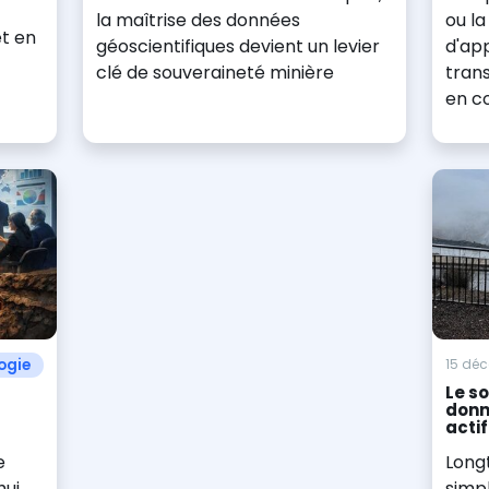
la maîtrise des données
ou la
et en
géoscientifiques devient un levier
d'ap
clé de souveraineté minière
trans
en c
ogie
15 dé
Le so
donn
acti
e
Long
hui
simpl