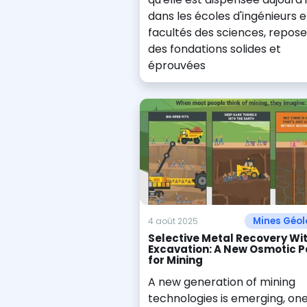
dans les écoles d'ingénieurs e
facultés des sciences, repose
des fondations solides et
éprouvées
Mines Géol
4 août 2025
Selective Metal Recovery Wi
Excavation: A New Osmotic P
for Mining
A new generation of mining
technologies is emerging, one