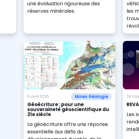
une évaluation rigoureuse des
véhic
réserves minérales.
les m
trou
révol
Mines Géologie
5 avril 2025
28 ma
Géoécriture : pour une
REVA
souveraineté géoscientifique du
Les s
21e siècle
rende
La géoécriture offre une réponse
intel
essentielle aux défis du