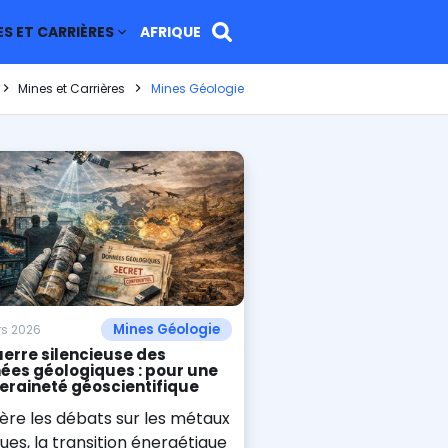
ES ET CARRIÈRES
AFRIQUE
Mines et Carrières
Mines Géologie
Mines Géologie
rs 2026
uerre silencieuse des
ées géologiques : pour une
eraineté géoscientifique
ère les débats sur les métaux
ques, la transition énergétique