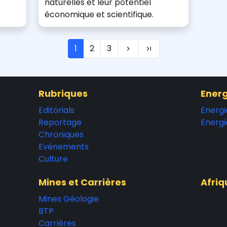
naturelles et leur potentiel
économique et scientifique.
1
2
3
Rubriques
Energ
Editorials
Energi
Reportage
Energi
Chroniques
Evénements
Culture
Mines et Carrières
Afriq
Mines Géologie
BTP
Carrières