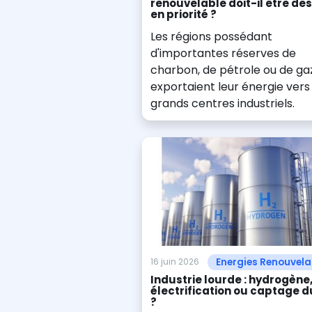
renouvelable doit-il être des
en priorité ?
Les régions possédant
d'importantes réserves de
charbon, de pétrole ou de ga
exportaient leur énergie vers 
grands centres industriels.
Energies Renouvela
16 juin 2026
Industrie lourde : hydrogène
électrification ou captage d
?