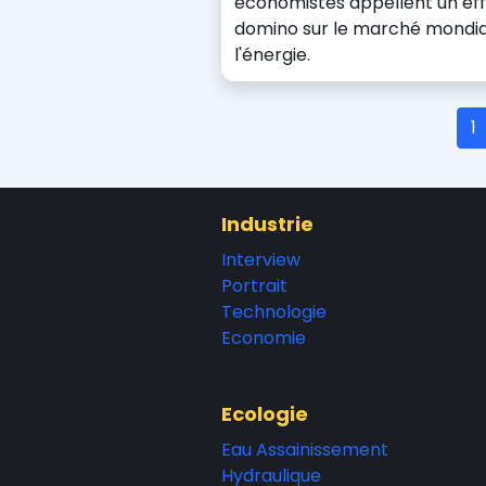
économistes appellent un ef
domino sur le marché mondia
l'énergie.
1
Industrie
Interview
Portrait
Technologie
Economie
Ecologie
Eau Assainissement
Hydraulique