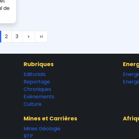
fet
l de
2
3
Rubriques
Energ
Editorials
Energi
Reportage
Energi
Chroniques
Evénements
Culture
Mines et Carrières
Afriq
Mines Géologie
BTP