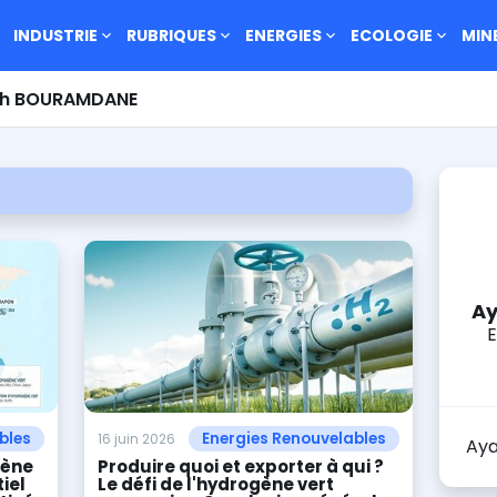
INDUSTRIE
RUBRIQUES
ENERGIES
ECOLOGIE
MIN
llah BOURAMDANE
Ay
bles
Energies Renouvelables
16 juin 2026
Ay
gène
Produire quoi et exporter à qui ?
iel
Le défi de l'hydrogène vert