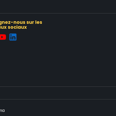
gnez-nous sur les
ux sociaux
.ma