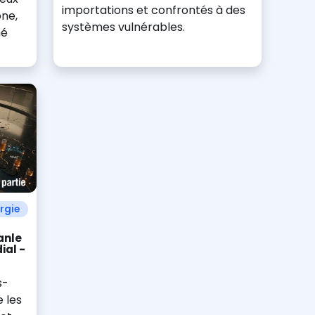
importations et confrontés à des
one,
systèmes vulnérables.
mé
rgie
anle
ial -
s-
e les