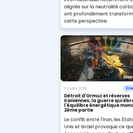
alignés sur la neutralité carb
ont profondément transfor
cette perspective.
Ene
6 mars 2026
Détroit d'Ormuz et réserves
iraniennes, la guerre qui ébr
l'équilibre énergétique mond
2ème partie
Le conflit entre l'Iran, les État
Unis et Israël provoque ce qu