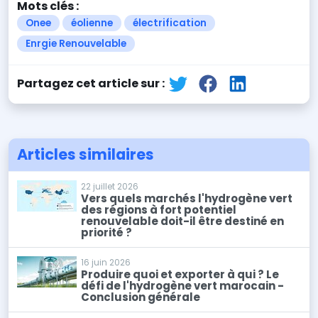
Mots clés :
Onee
éolienne
électrification
Enrgie Renouvelable
Partagez cet article sur :
Articles similaires
22 juillet 2026
Vers quels marchés l'hydrogène vert
des régions à fort potentiel
renouvelable doit-il être destiné en
priorité ?
16 juin 2026
Produire quoi et exporter à qui ? Le
défi de l'hydrogène vert marocain -
Conclusion générale