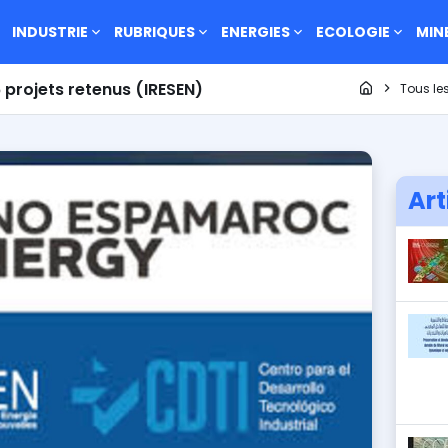
INDUSTRIE
RUBRIQUES
ENERGIES
ECOLOGIE
MIN
Page d'accu
projets retenus (IRESEN)
Tous les
Art