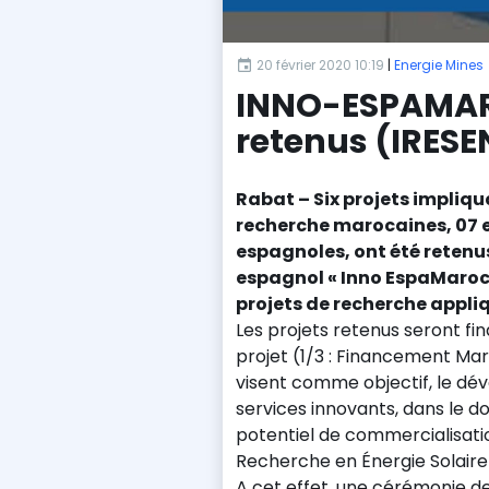
20 février 2020 10:19
|
Energie Mines
INNO-ESPAMARO
retenus (IRESE
Rabat – Six projets impliqu
recherche marocaines, 07 e
espagnoles, ont été reten
espagnol « Inno EspaMaroc
projets de recherche appli
Les projets retenus seront fi
projet (1/3 : Financement Ma
visent comme objectif, le dé
services innovants, dans le d
potentiel de commercialisatio
Recherche en Énergie Solaire 
A cet effet, une cérémonie d