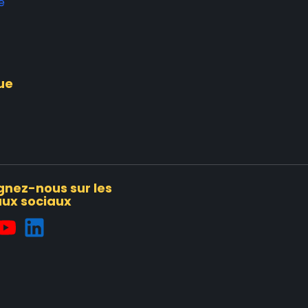
e
ue
gnez-nous sur les
ux sociaux