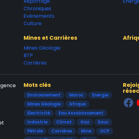
Reportage
Energi
Chroniques
Evénements
Culture
Mines et Carrières
Afriq
Mines Géologie
BTP
Carrières
Mots clés
Rejoi
'agence
résea
Environnement
Maroc
Energie
Mines Géologie
Afrique
Electricité
Eau Assainissement
et
Industrie
Climat
Gaz
Eaux
Pétrole
Carrières
Mine
OCP