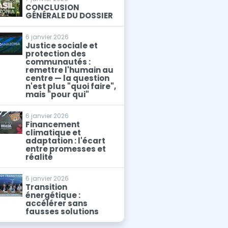
CONCLUSION
GÉNÉRALE DU DOSSIER
6 janvier 2026
Justice sociale et
protection des
communautés :
remettre l'humain au
centre — la question
n'est plus "quoi faire",
mais "pour qui"
6 janvier 2026
Financement
climatique et
adaptation : l'écart
entre promesses et
réalité
6 janvier 2026
Transition
énergétique :
accélérer sans
fausses solutions