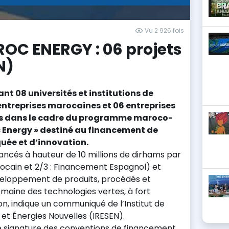
Vu 2 926 fois
C ENERGY : 06 projets
N)
ant 08 universités et institutions de
ntreprises marocaines et 06 entreprises
us dans le cadre du programme maroco-
 Energy » destiné au financement de
quée et d’innovation.
nancés à hauteur de 10 millions de dirhams par
rocain et 2/3 : Financement Espagnol) et
veloppement de produits, procédés et
omaine des technologies vertes, à fort
n, indique un communiqué de l’Institut de
et Énergies Nouvelles (IRESEN).
e signature des conventions de financement