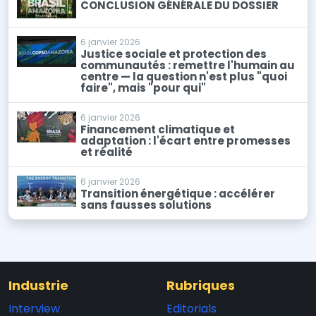
CONCLUSION GÉNÉRALE DU DOSSIER
6 janvier 2026
Justice sociale et protection des
communautés : remettre l'humain au
centre — la question n'est plus "quoi
faire", mais "pour qui"
6 janvier 2026
Financement climatique et
adaptation : l'écart entre promesses
et réalité
6 janvier 2026
Transition énergétique : accélérer
sans fausses solutions
Industrie
Rubriques
Interview
Editorials