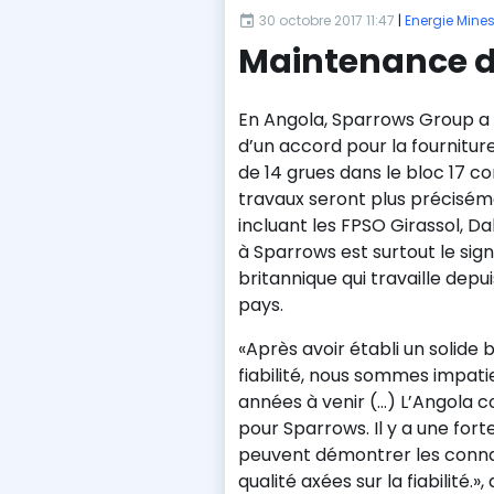
30 octobre 2017 11:47
|
Energie Mine
Maintenance d
En Angola, Sparrows Group a 
d’un accord pour la fournitur
de 14 grues dans le bloc 17 co
travaux seront plus précisém
incluant les FPSO Girassol, Da
à Sparrows est surtout le sig
britannique qui travaille depui
pays.
«Après avoir établi un solide b
fiabilité, nous sommes impati
années à venir (…) L’Angola c
pour Sparrows. Il y a une for
peuvent démontrer les conna
qualité axées sur la fiabilité.