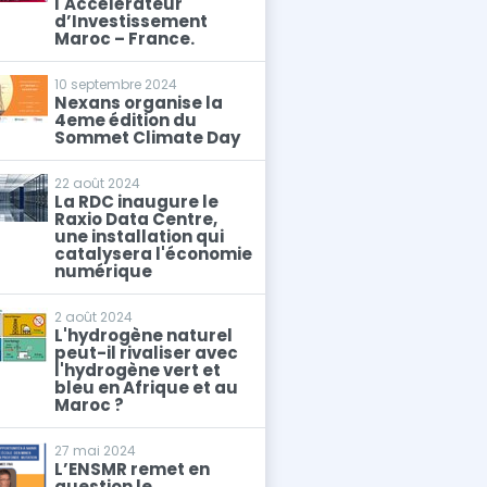
l'Accélérateur
d’Investissement
Maroc – France.
10 septembre 2024
Nexans organise la
4eme édition du
Sommet Climate Day
22 août 2024
La RDC inaugure le
Raxio Data Centre,
une installation qui
catalysera l'économie
numérique
2 août 2024
L'hydrogène naturel
peut-il rivaliser avec
l'hydrogène vert et
bleu en Afrique et au
Maroc ?
27 mai 2024
L’ENSMR remet en
question le