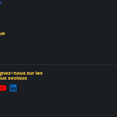
e
ue
gnez-nous sur les
ux sociaux