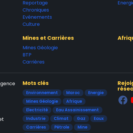
Reportage
Energi
Chroniques
Evénements
Culture
Mines et Carrières
Afriq
Mines Géologie
BTP
Carrières
Mots clés
Rejoi
'agence
résea
Environnement
Maroc
Energie
Mines Géologie
Afrique
Electricité
Eau Assainissement
et
Industrie
Climat
Gaz
Eaux
Carrières
Pétrole
Mine