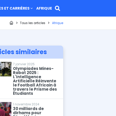
ES ET CARRIÈRES
AFRIQUE
Page d'accueil
Tous les articles
Afrique
icles similaires
7 janvier 2025
Olympiades Mines-
Rabat 2025 :
L'Intelligence
Artificielle Réinvente
le Football Africain à
travers le Prisme des
Étudiants
1 novembre 2024
30 milliards de
dirhams pour