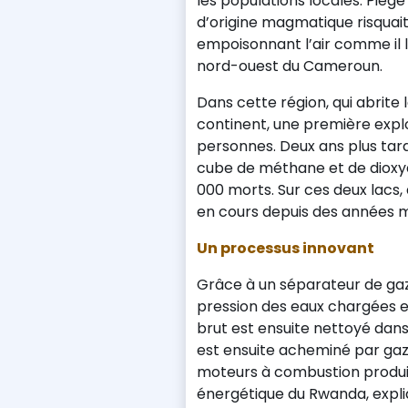
les populations locales. Piég
d’origine magmatique risquai
empoisonnant l’air comme il 
nord-ouest du Cameroun.
Dans cette région, qui abrite
continent, une première explo
personnes. Deux ans plus tard
cube de méthane et de dioxyd
000 morts. Sur ces deux lacs
en cours depuis des années ma
Un processus innovant
Grâce à un séparateur de gaz 
pression des eaux chargées en
brut est ensuite nettoyé dans
est ensuite acheminé par gazo
moteurs à combustion produise
énergétique du Rwanda, expl