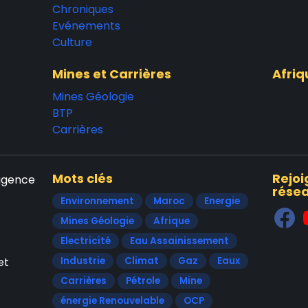
Chroniques
Evénements
Culture
Mines et Carrières
Afriq
Mines Géologie
BTP
Carrières
Mots clés
Rejoi
'agence
résea
Environnement
Maroc
Energie
Mines Géologie
Afrique
Electricité
Eau Assainissement
et
Industrie
Climat
Gaz
Eaux
Carrières
Pétrole
Mine
énergie Renouvelable
OCP