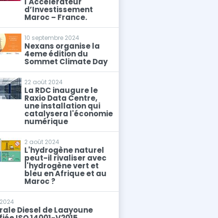
l'Accélérateur
d’Investissement
Maroc – France.
10 septembre 2024
Nexans organise la
4eme édition du
Sommet Climate Day
22 août 2024
La RDC inaugure le
Raxio Data Centre,
une installation qui
catalysera l'économie
numérique
2 août 2024
L'hydrogène naturel
peut-il rivaliser avec
l'hydrogène vert et
bleu en Afrique et au
Maroc ?
l 2024
rale Diesel de Laayoune
fiée ISO 14001-V2015