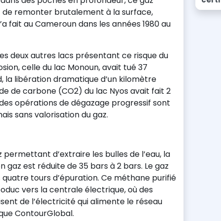
é dans des poches en profondeur, ce gaz
t de remonter brutalement à la surface,
l’a fait au Cameroun dans les années 1980 au
 les deux autres lacs présentant ce risque du
sion, celle du lac Monoun, avait tué 37
, la libération dramatique d’un kilomètre
e de carbone (CO2) du lac Nyos avait fait 2
, des opérations de dégazage progressif sont
is sans valorisation du gaz.
permettant d’extraire les bulles de l’eau, la
 gaz est réduite de 35 bars à 2 bars. Le gaz
 quatre tours d’épuration. Ce méthane purifié
duc vers la centrale électrique, où des
nt de l’électricité qui alimente le réseau
ique ContourGlobal.