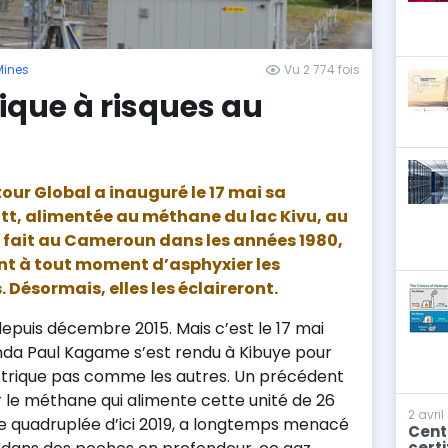
Mines
Vu 2 774 fois
rique à risques au
our Global a inauguré le 17 mai sa
tt, alimentée au méthane du lac Kivu, au
 fait au Cameroun dans les années 1980,
nt à tout moment d’asphyxier les
Désormais, elles les éclaireront.
epuis décembre 2015. Mais c’est le 17 mai
nda Paul Kagame s’est rendu à Kibuye pour
ctrique pas comme les autres. Un précédent
le méthane qui alimente cette unité de 26
2 avri
re quadruplée d’ici 2019, a longtemps menacé
Cent
certi