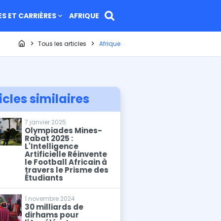
ES ET CARRIÈRES
AFRIQUE
Page d'accueil
Tous les articles
Afrique
icles similaires
7 janvier 2025
Olympiades Mines-
Rabat 2025 :
L'Intelligence
Artificielle Réinvente
le Football Africain à
travers le Prisme des
Étudiants
1 novembre 2024
30 milliards de
dirhams pour