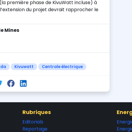
 (la première phase de KivuWatt incluse) à
 l’extension du projet devrait rapprocher le
ie Mines
nda
Kivuwatt
Centrale électrique
Rubriques
Energ
Editorials
Energi
Reportage
Energi