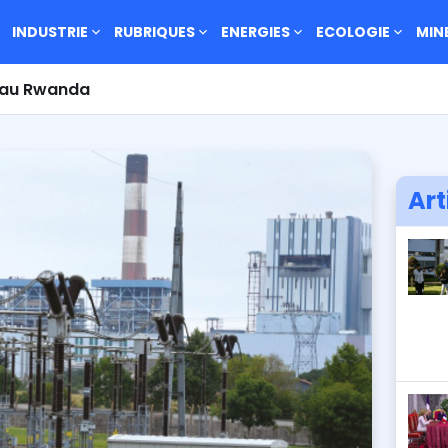
INDUSTRIE
RUBRIQUES
ENERGIES
ECOLOGIE
MIN
s au Rwanda
Art