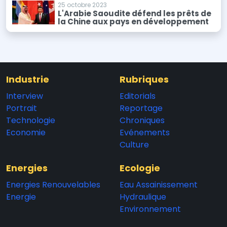
25 octobre 2023
L'Arabie Saoudite défend les prêts de
la Chine aux pays en développement
Industrie
Rubriques
Interview
Editorials
Portrait
Reportage
Technologie
Chroniques
Economie
Evénements
Culture
Energies
Ecologie
Energies Renouvelables
Eau Assainissement
Energie
Hydraulique
Environnement