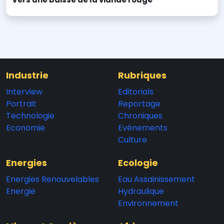
Industrie
Rubriques
Interview
Editorials
Portrait
Reportage
Technologie
Chroniques
Economie
Evénements
Culture
Energies
Ecologie
Energies Renouvelables
Eau Assainissement
Energie
Hydraulique
Environnement