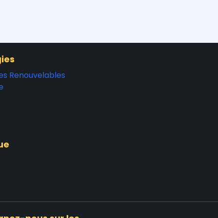
ies
es Renouvelables
e
ue