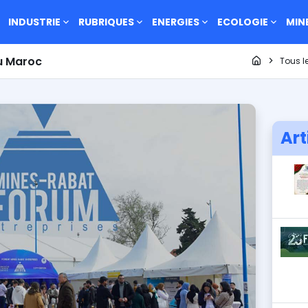
INDUSTRIE
RUBRIQUES
ENERGIES
ECOLOGIE
MIN
Page d'acc
u Maroc
Tous le
Art