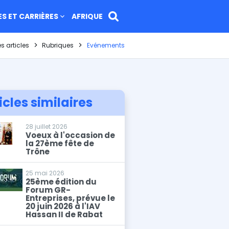
ES ET CARRIÈRES
AFRIQUE
ueil
s articles
Rubriques
Evénements
icles similaires
28 juillet 2026
Voeux à l'occasion de
la 27ème fête de
Trône
25 mai 2026
25ème édition du
Forum GR-
Entreprises, prévue le
20 juin 2026 à l'IAV
Hassan II de Rabat