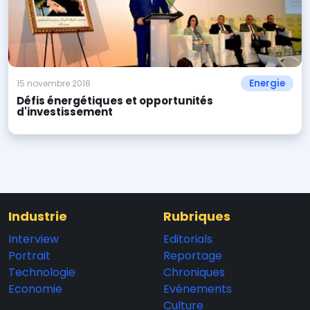
Energie
15 novembre 2018
Défis énergétiques et opportunités
d'investissement
Industrie
Rubriques
Interview
Editorials
Portrait
Reportage
Technologie
Chroniques
Economie
Evénements
Culture