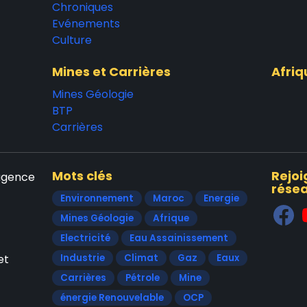
Chroniques
Evénements
Culture
Mines et Carrières
Afriq
Mines Géologie
BTP
Carrières
Mots clés
Rejoi
'agence
résea
Environnement
Maroc
Energie
Mines Géologie
Afrique
Electricité
Eau Assainissement
et
Industrie
Climat
Gaz
Eaux
Carrières
Pétrole
Mine
énergie Renouvelable
OCP