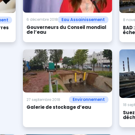
Eau Assainissement
6 décembre 2018
ment
8 nov
Gouverneurs du Conseil mondial
rres
BAD 
de l’eau
éche
Environnement
27 septembre 2018
18 sep
Galerie de stockage d’eau
Suez
déch