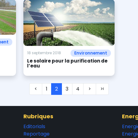
ment
Environnement
18 septembre 2018
Le solaire pour la purification de
l’eau
1
2
3
4
Rubriques
Energ
Editorials
Energi
Reportage
Energi