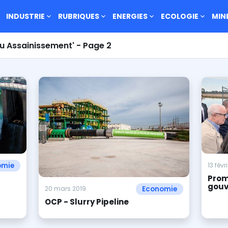
INDUSTRIE
RUBRIQUES
ENERGIES
ECOLOGIE
MIN
Eau Assainissement' - Page 2
omie
13 févr
Prom
gouv
Economie
20 mars 2019
OCP - Slurry Pipeline