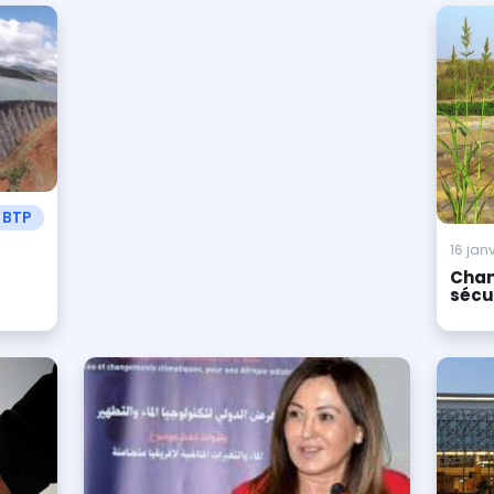
BTP
16 jan
Chan
sécu