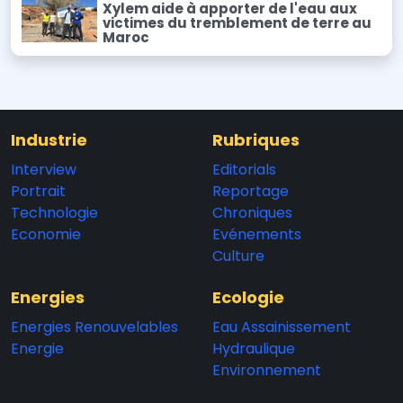
Xylem aide à apporter de l'eau aux
victimes du tremblement de terre au
Maroc
Industrie
Rubriques
Interview
Editorials
Portrait
Reportage
Technologie
Chroniques
Economie
Evénements
Culture
Energies
Ecologie
Energies Renouvelables
Eau Assainissement
Energie
Hydraulique
Environnement