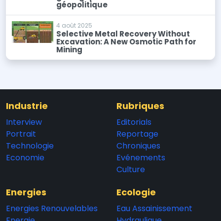
géopolitique
4 août 2025
Selective Metal Recovery Without
Excavation: A New Osmotic Path for
Mining
Industrie
Rubriques
Interview
Editorials
Portrait
Reportage
Technologie
Chroniques
Economie
Evénements
Culture
Energies
Ecologie
Energies Renouvelables
Eau Assainissement
Energie
Hydraulique