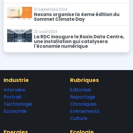
10 septembre 2024
Nexans organise la 4eme édition du
Sommet Climate Day
22 août 2024
La RDC inaugure le Raxio Data Centre,
une installation qui catalysera
l'économie numérique
Industrie
Rubriques
Interview
Editorials
Portrait
Reportage
Technologie
Chroniques
Economie
Evénements
Culture
Energies
Ecologie