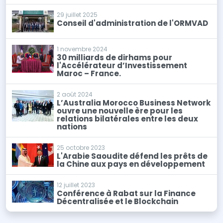
29 juillet 2025
Conseil d'administration de l'ORMVAD
1 novembre 2024
30 milliards de dirhams pour
l'Accélérateur d’Investissement
Maroc – France.
2 août 2024
L’Australia Morocco Business Network
ouvre une nouvelle ère pour les
relations bilatérales entre les deux
nations
25 octobre 2023
L'Arabie Saoudite défend les prêts de
la Chine aux pays en développement
12 juillet 2023
Conférence à Rabat sur la Finance
Décentralisée et le Blockchain