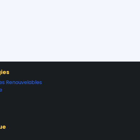
ies
es Renouvelables
e
ue