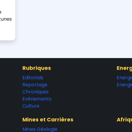
e
tunes
Rubriques
Energ
Editorials
Energi
Reportage
Energi
Chroniques
Evénements
Culture
Mines et Carrières
Afriq
Mines Géologie