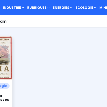
INDUSTRIE
RUBRIQUES
ENERGIES
ECOLOGIE
MIN
cam'
ogie
ur
usses