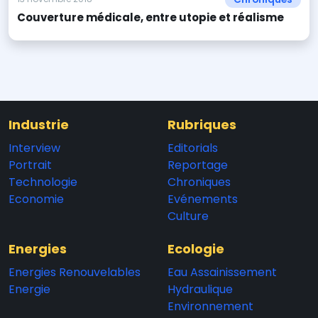
Couverture médicale, entre utopie et réalisme
Industrie
Rubriques
Interview
Editorials
Portrait
Reportage
Technologie
Chroniques
Economie
Evénements
Culture
Energies
Ecologie
Energies Renouvelables
Eau Assainissement
Energie
Hydraulique
Environnement