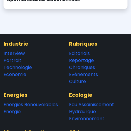
Industrie
Rubriques
Interview
Editorials
Portrait
Reportage
Technologie
Chroniques
Economie
Evénements
Culture
Energies
Ecologie
Energies Renouvelables
Eau Assainissement
Energie
Hydraulique
Environnement