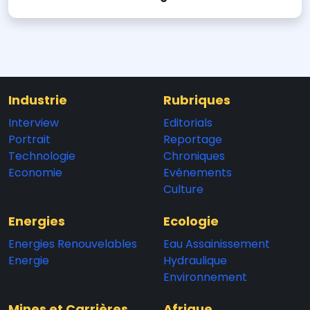
Industrie
Rubriques
Interview
Editorials
Portrait
Reportage
Technologie
Chroniques
Economie
Evénements
Culture
Energies
Ecologie
Energies Renouvelables
Eau Assainissement
Energie
Hydraulique
Environnement
Mines et Carrières
Afrique