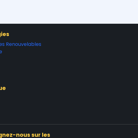
ies
es Renouvelables
e
ue
gnez-nous sur les