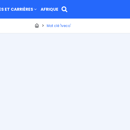
ES ET CARRIÈRES
AFRIQUE
Page d'accueil
Mot clé 'Iveco'