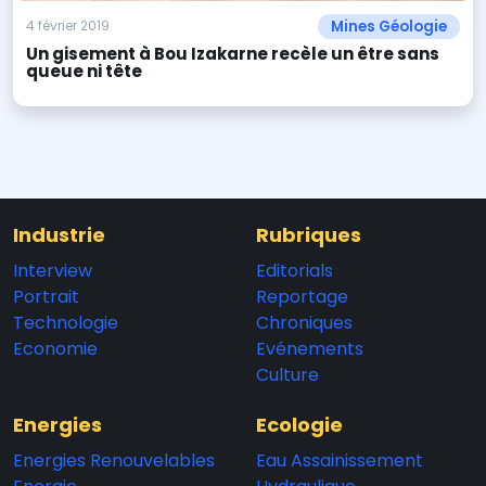
Mines Géologie
4 février 2019
Un gisement à Bou Izakarne recèle un être sans
queue ni tête
Industrie
Rubriques
Interview
Editorials
Portrait
Reportage
Technologie
Chroniques
Economie
Evénements
Culture
Energies
Ecologie
Energies Renouvelables
Eau Assainissement