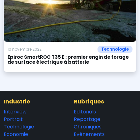
Technologie
10 novembre 2022
Epiroc SmartROC T35 E : premier engin de forage
de surface électrique à batterie
Industrie
Rubriques
Interview
Editorials
Portrait
Reportage
Technologie
Chroniques
Economie
Evénements