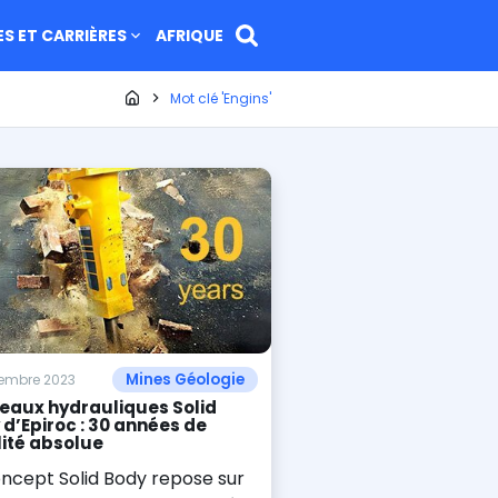
ES ET CARRIÈRES
AFRIQUE
Page d'accueil
Mot clé 'Engins'
Mines Géologie
tembre 2023
eaux hydrauliques Solid
 d’Epiroc : 30 années de
lité absolue
oncept Solid Body repose sur