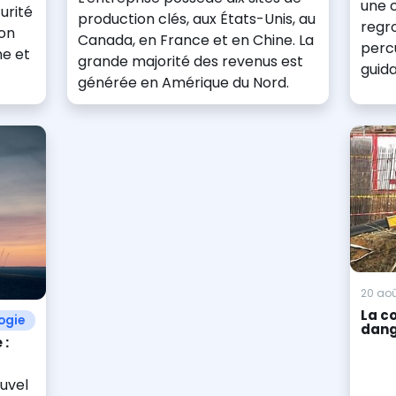
une 
urité
production clés, aux États-Unis, au
regr
ion
Canada, en France et en Chine. La
perc
ne et
grande majorité des revenus est
guid
générée en Amérique du Nord.
20 aoû
La co
ogie
dang
 :
ouvel