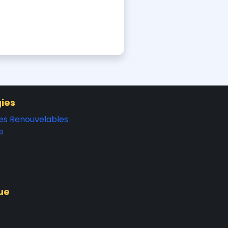
ies
es Renouvelables
e
ue