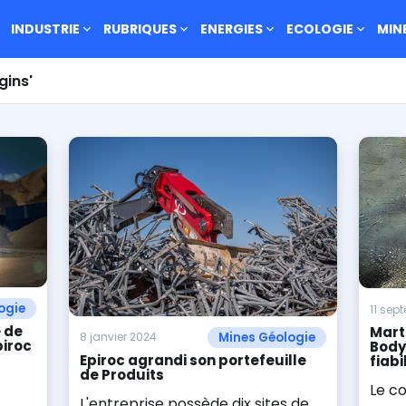
INDUSTRIE
RUBRIQUES
ENERGIES
ECOLOGIE
MIN
gins'
ogie
11 sep
 de
Mart
Mines Géologie
8 janvier 2024
piroc
Body
Epiroc agrandi son portefeuille
fiabi
de Produits
Le c
L'entreprise possède dix sites de