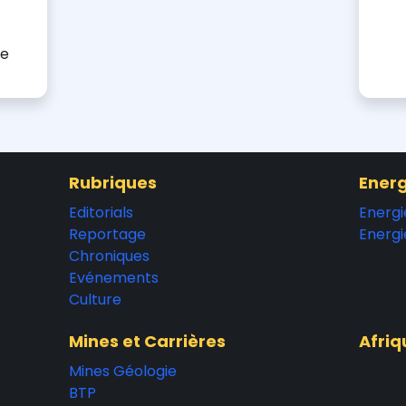
te
Rubriques
Energ
Editorials
Energi
Reportage
Energi
Chroniques
Evénements
Culture
Mines et Carrières
Afriq
Mines Géologie
BTP