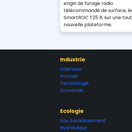
engin de forage radio
télécommandé de surface, le
SmartROC T25 R, sur une tou
nouvelle plateforme.
Industrie
Interview
Portrait
Technologie
Economie
Ecologie
Eau Assainissement
Hydraulique