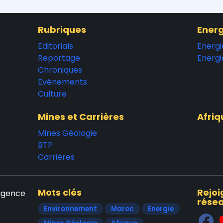
Rubriques
Energ
Editorials
Energi
Reportage
Energi
Chroniques
Evénements
Culture
Mines et Carrières
Afriq
Mines Géologie
BTP
Carrières
Mots clés
Rejoi
'agence
résea
Environnement
Maroc
Energie