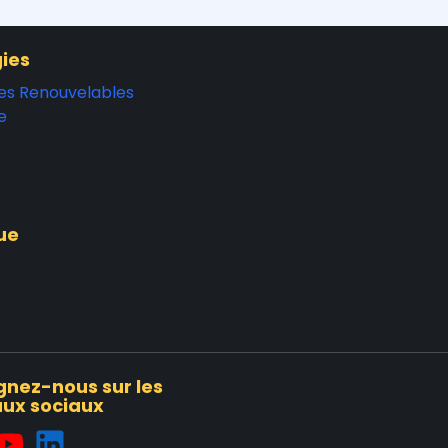
ies
es Renouvelables
e
ue
gnez-nous sur les
ux sociaux