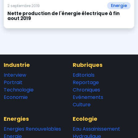
Energie
2 septembre 2019
Nette production de l'énergie électrique à fin
aout 2019
Industrie
Rubriques
Interview
Editorials
Portrait
Reportage
Technologie
Chroniques
Economie
Evénements
Culture
Energies
Ecologie
Energies Renouvelables
Eau Assainissement
Energie
Hydraulique