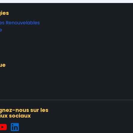
ies
es Renouvelables
e
ue
gnez-nous sur les
ux sociaux