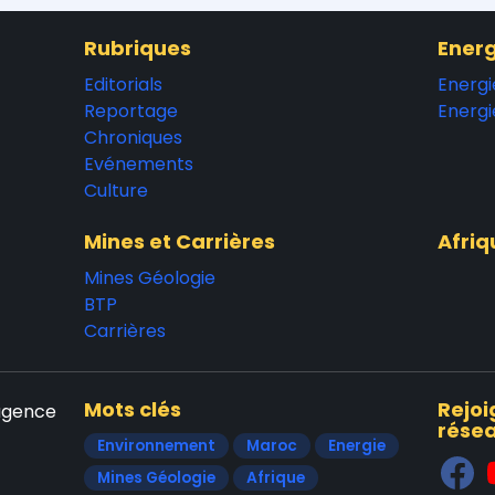
Rubriques
Energ
Editorials
Energi
Reportage
Energi
Chroniques
Evénements
Culture
Mines et Carrières
Afriq
Mines Géologie
BTP
Carrières
Mots clés
Rejoi
'agence
résea
Environnement
Maroc
Energie
Mines Géologie
Afrique