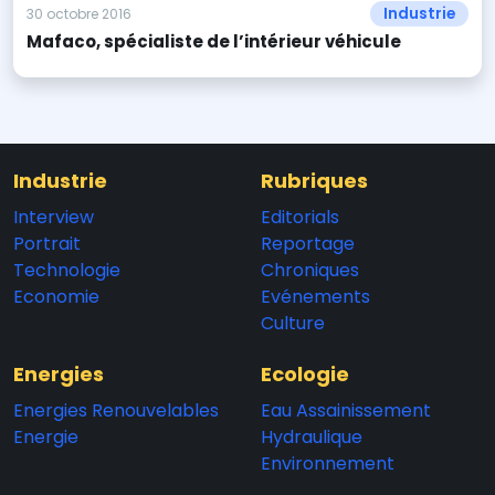
Industrie
30 octobre 2016
Mafaco, spécialiste de l’intérieur véhicule
Industrie
Rubriques
Interview
Editorials
Portrait
Reportage
Technologie
Chroniques
Economie
Evénements
Culture
Energies
Ecologie
Energies Renouvelables
Eau Assainissement
Energie
Hydraulique
Environnement