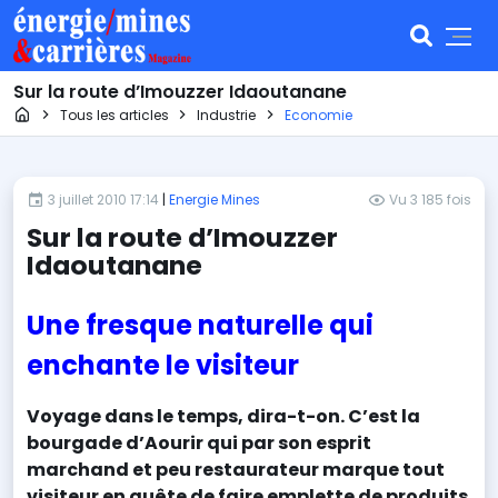
Sur la route d’Imouzzer Idaoutanane
Page d'accueil
Tous les articles
Industrie
Economie
3 juillet 2010 17:14
|
Energie Mines
Vu 3 185 fois
Sur la route d’Imouzzer
Idaoutanane
Une fresque naturelle qui
enchante le visiteur
Voyage dans le temps, dira-t-on. C’est la
bourgade d’Aourir qui par son esprit
marchand et peu restaurateur marque tout
visiteur en quête de faire emplette de produits