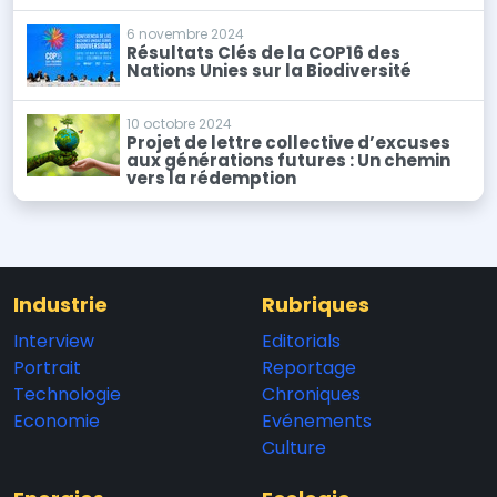
6 novembre 2024
Résultats Clés de la COP16 des
Nations Unies sur la Biodiversité
10 octobre 2024
Projet de lettre collective d’excuses
aux générations futures : Un chemin
vers la rédemption
Industrie
Rubriques
Interview
Editorials
Portrait
Reportage
Technologie
Chroniques
Economie
Evénements
Culture