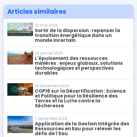
Articles similaires
22 mai 2026
Sortir de la dispersion : repenser la
transition énergétique dans un
monde incertain
26 janvier 2025
L'épuisement des ressources
minières : enjeux globaux, solutions
technologiques et perspectives
durables
18 décembre 2024
COP16 sur la Désertification : Science
et Politique pour la Résilience des
Terres et la Lutte contre la
Sécheresse
7 décembre 2024
Application de la Gestion Intégrée des
Ressources en Eau pour relever les
défis de l’Eau