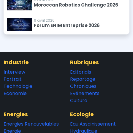
Moroccan Robotics Challenge 2026
6 avril 2026
Forum ENIM Entreprise 2026
Industrie
Rubriques
Interview
Editorials
Portrait
Reportage
Technologie
Chroniques
Economie
Evénements
Culture
Energies
Ecologie
Energies Renouvelables
Eau Assainissement
Energie
Hydraulique