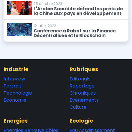
25 octobre 2023
L'Arabie Saoudite défend les prêts de
la Chine aux pays en développement
12 juillet 2023
Conférence à Rabat sur la Finance
Décentralisée et le Blockchain
Industrie
Rubriques
Interview
Editorials
Portrait
Reportage
Technologie
Chroniques
Economie
Evénements
Culture
Energies
Ecologie
Energies Renouvelables
Eau Assainissement