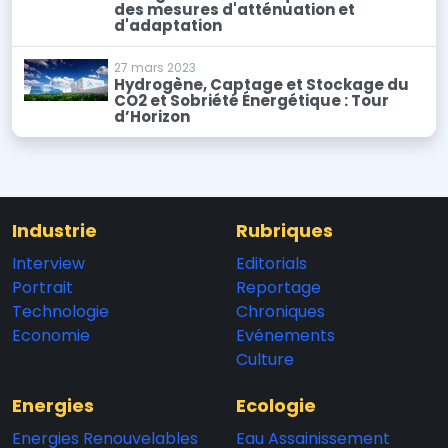
des mesures d'atténuation et
d'adaptation
27 mars 2023
Hydrogène, Captage et Stockage du
CO2 et Sobriété Énergétique : Tour
d’Horizon
Industrie
Rubriques
Interview
Editorials
Portrait
Reportage
Technologie
Chroniques
Economie
Evénements
Culture
Energies
Ecologie
Energies Renouvelables
Eau Assainissement