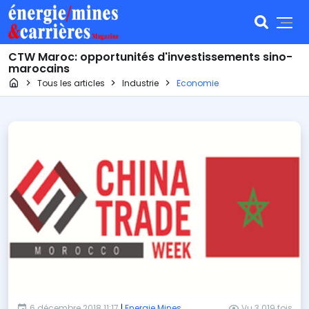
CTW Maroc: opportunités d'investissements sino-
marocains
Page d'accueil
Tous les articles
Industrie
Economie
6 décembre 2018 11:17
|
Energie Mines
Vu 3 019 fois