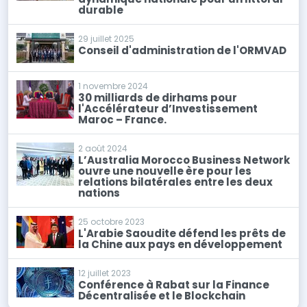
durable
29 juillet 2025
Conseil d'administration de l'ORMVAD
1 novembre 2024
30 milliards de dirhams pour
l'Accélérateur d’Investissement
Maroc – France.
2 août 2024
L’Australia Morocco Business Network
ouvre une nouvelle ère pour les
relations bilatérales entre les deux
nations
25 octobre 2023
L'Arabie Saoudite défend les prêts de
la Chine aux pays en développement
12 juillet 2023
Conférence à Rabat sur la Finance
Décentralisée et le Blockchain