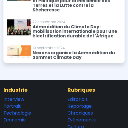
et Politique pour la Résilience des
Terres et la Lutte contre la
Sécheresse
27 septembre 2024
4ème édition du Climate Day :
mobilisation internationale pour une
électrification durable de l’Afrique
10 septembre 2024
Nexans organise la 4eme édition du
Sommet Climate Day
Industrie
Rubriques
Interview
Editorials
Portrait
Reportage
Technologie
Chroniques
Economie
Evénements
Culture