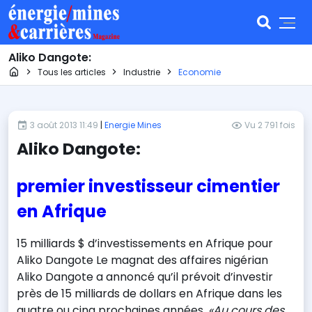
Aliko Dangote:
Page d'accueil
Tous les articles
Industrie
Economie
3 août 2013 11:49
|
Energie Mines
Vu 2 791 fois
Aliko Dangote:
premier investisseur cimentier
en Afrique
15 milliards $ d’investissements en Afrique pour
Aliko Dangote Le magnat des affaires nigérian
Aliko Dangote a annoncé qu’il prévoit d’investir
près de 15 milliards de dollars en Afrique dans les
quatre ou cinq prochaines années.
«Au cours des